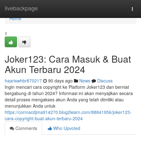
Home
livebackpage
Togg
navi
Home
1
Joker123: Cara Masuk & Buat
Akun Terbaru 2024
haariswhbr870217
90 days ago
News
Discuss
Ingin mencari cara copyright ke Platform Joker123 dan berniat
bergabung di tahun 2024? Informasi ini akan menyajikan secara
detail proses mengakses akun Anda yang telah dimiliki atau
menunjukkan Anda untuk
https://cormacdjma914270.blog2learn.com/88841956/joker123-
cara-copyright-buat-akun-terbaru-2024
Comments
Who Upvoted