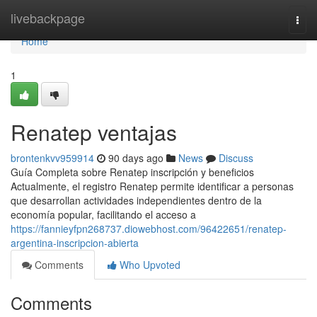
Home
livebackpage
Togg
navi
Home
1
Renatep ventajas
brontenkvv959914
90 days ago
News
Discuss
Guía Completa sobre Renatep inscripción y beneficios
Actualmente, el registro Renatep permite identificar a personas
que desarrollan actividades independientes dentro de la
economía popular, facilitando el acceso a
https://fannieyfpn268737.diowebhost.com/96422651/renatep-
argentina-inscripcion-abierta
Comments
Who Upvoted
Comments