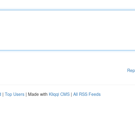
Rep
d
|
Top Users
| Made with
Kliqqi CMS
|
All RSS Feeds