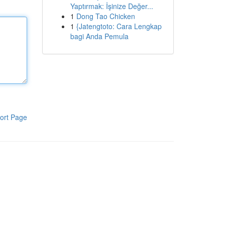
Yaptırmak: İşinize Değer...
1
Dong Tao Chicken
1
{Jatengtoto: Cara Lengkap
bagi Anda Pemula
ort Page