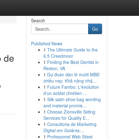
Search
Go
Published News
1
The Ultimate Guide to the
o de
6.5 Creedmoor
1
Finding the Best Dentist in
Reston, VA
1
Dự đoán dàn lô mười MBĐ
chiều nay: Khả năng nhậ...
a
1
Future Fambo: L'évolution
d'un soldat chrétien ...
1
Silk satin shoe bag wording
and material promis...
1
Choose Zionsville Siding
Services for Quality E...
1
Consultoria de Marketing
Digital em Goiânia:...
1
Profesyonel Web Sitesi