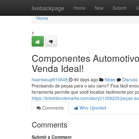
Home
livebackpage
Home
New
Submit
G
Home
1
Componentes Automotivos
Venda Ideal!
haariswugl910648
90 days ago
News
Discuss
Precisando de peças para o seu carro? Fica fácil en
ferramenta permite que você localize facilmente por
https://ticketsbookmarks.com/story21359225/peças-aut
Comments
Who Upvoted
Comments
Submit a Comment