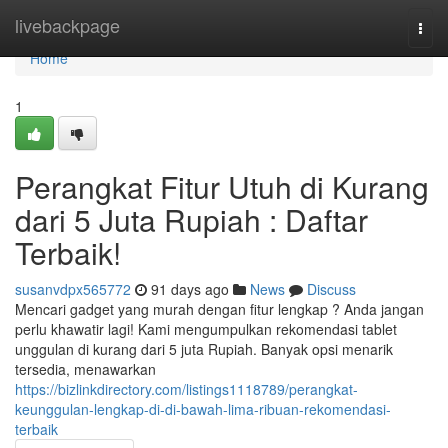
Home
livebackpage
Togg
navi
Home
1
Perangkat Fitur Utuh di Kurang
dari 5 Juta Rupiah : Daftar
Terbaik!
susanvdpx565772
91 days ago
News
Discuss
Mencari gadget yang murah dengan fitur lengkap ? Anda jangan
perlu khawatir lagi! Kami mengumpulkan rekomendasi tablet
unggulan di kurang dari 5 juta Rupiah. Banyak opsi menarik
tersedia, menawarkan
https://bizlinkdirectory.com/listings1118789/perangkat-
keunggulan-lengkap-di-di-bawah-lima-ribuan-rekomendasi-
terbaik