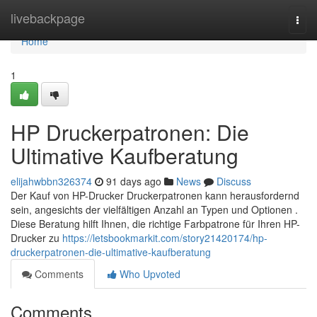
Home
livebackpage
Togg
navi
Home
1
HP Druckerpatronen: Die
Ultimative Kaufberatung
elijahwbbn326374
91 days ago
News
Discuss
Der Kauf von HP-Drucker Druckerpatronen kann herausfordernd
sein, angesichts der vielfältigen Anzahl an Typen und Optionen .
Diese Beratung hilft Ihnen, die richtige Farbpatrone für Ihren HP-
Drucker zu
https://letsbookmarkit.com/story21420174/hp-
druckerpatronen-die-ultimative-kaufberatung
Comments
Who Upvoted
Comments