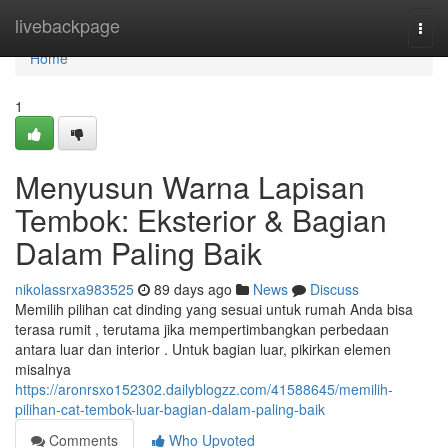
Home
livebackpage
Togg
navi
Home
1
Menyusun Warna Lapisan
Tembok: Eksterior & Bagian
Dalam Paling Baik
nikolassrxa983525
89 days ago
News
Discuss
Memilih pilihan cat dinding yang sesuai untuk rumah Anda bisa
terasa rumit , terutama jika mempertimbangkan perbedaan
antara luar dan interior . Untuk bagian luar, pikirkan elemen
misalnya
https://aronrsxo152302.dailyblogzz.com/41588645/memilih-
pilihan-cat-tembok-luar-bagian-dalam-paling-baik
Comments
Who Upvoted