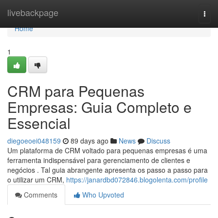
Home
livebackpage
Togg
navi
Home
1
CRM para Pequenas
Empresas: Guia Completo e
Essencial
diegoeoei048159
89 days ago
News
Discuss
Um plataforma de CRM voltado para pequenas empresas é uma
ferramenta indispensável para gerenciamento de clientes e
negócios . Tal guia abrangente apresenta os passo a passo para
o utilizar um CRM,
https://janardbd072846.blogolenta.com/profile
Comments
Who Upvoted