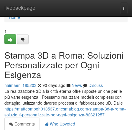
Home
livebackpage
Togg
navi
Home
1
Stampa 3D a Roma: Soluzioni
Personalizzate per Ogni
Esigenza
haimaenil185203
90 days ago
News
Discuss
La realizzazione 3D a la città eterna offre risposte uniche per le
più varie esigenza . Possiamo realizzare modelli complessi con
dettaglio, utilizzando diverse processi di fabbricazione 3D. Dalle
https://matteompqh013537.onesmablog.com/stampa-3d-a-roma-
soluzioni-personalizzate-per-ogni-esigenza-82621257
Comments
Who Upvoted