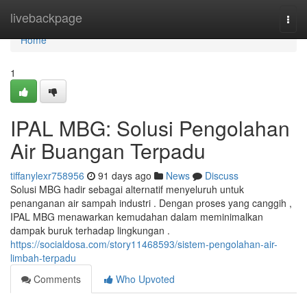
Home
livebackpage
Togg
navi
Home
1
IPAL MBG: Solusi Pengolahan
Air Buangan Terpadu
tiffanylexr758956
91 days ago
News
Discuss
Solusi MBG hadir sebagai alternatif menyeluruh untuk
penanganan air sampah industri . Dengan proses yang canggih ,
IPAL MBG menawarkan kemudahan dalam meminimalkan
dampak buruk terhadap lingkungan .
https://socialdosa.com/story11468593/sistem-pengolahan-air-
limbah-terpadu
Comments
Who Upvoted