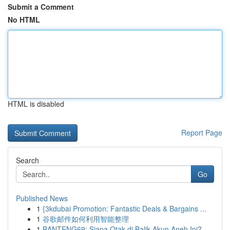
Submit a Comment
No HTML
HTML is disabled
Report Page
Search
Go
Published News
1
{3kdubai Promotion: Fantastic Deals & Bargains ...
1
谷歌邮件如何利用智能整理
1
BANTENG69: Siapa Otak di Balik Akun Aneh Ini?