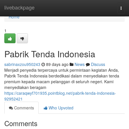
Home
livebackpage
Togg
navi
Home
1
Pabrik Tenda Indonesia
sabrinaxzou950243
89 days ago
News
Discuss
Menjadi penyedia terpercaya untuk permintaan kegiatan Anda,
Pabrik Tenda Indonesia berdedikasi dalam menyediakan tenda
premium kepada macam pelanggan di seluruh negeri. Kami
menyediakan beragam
https://caraqwyf701935.pointblog.net/pabrik-tenda-indonesia-
92952421
Comments
Who Upvoted
Comments