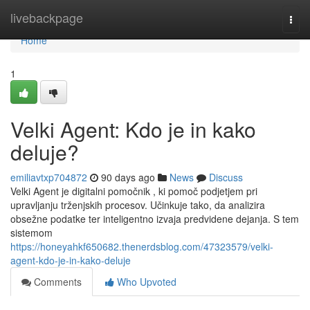
Home
livebackpage
Togg
navi
Home
1
Velki Agent: Kdo je in kako
deluje?
emiliavtxp704872
90 days ago
News
Discuss
Velki Agent je digitalni pomočnik , ki pomoč podjetjem pri
upravljanju trženjskih procesov. Učinkuje tako, da analizira
obsežne podatke ter inteligentno izvaja predvidene dejanja. S tem
sistemom
https://honeyahkf650682.thenerdsblog.com/47323579/velki-
agent-kdo-je-in-kako-deluje
Comments
Who Upvoted