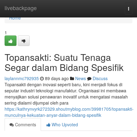
Home
livebackpage
Togg
navi
Home
1
Topansakti: Suatu Tenaga
Segar dalam Bidang Spesifik
laylannmc792935
89 days ago
News
Discuss
Topansakti dengan inovasi seperti baru, kini menjadi fokus di
seputar industri teknologi manufaktur. Organisasi ini membawa
menyajikan solusi penawaran inovatif untuk mengatasi masalah
sering dialami dijumpai oleh para
https://kathrynvyrk272329.shoutmyblog.com/39981705/topansakti-
munculnya-kekuatan-anyar-dalam-bidang-spesifik
Comments
Who Upvoted