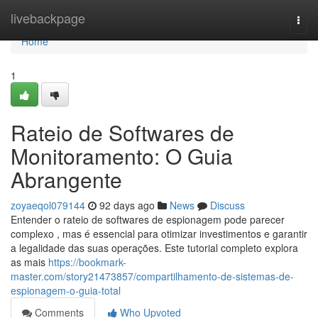
Home
livebackpage
Togg
navi
Home
1
Rateio de Softwares de
Monitoramento: O Guia
Abrangente
zoyaeqol079144
92 days ago
News
Discuss
Entender o rateio de softwares de espionagem pode parecer
complexo , mas é essencial para otimizar investimentos e garantir
a legalidade das suas operações. Este tutorial completo explora
as mais
https://bookmark-
master.com/story21473857/compartilhamento-de-sistemas-de-
espionagem-o-guia-total
Comments
Who Upvoted