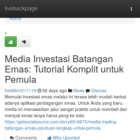
Home
livebackpage
Togg
navi
Home
1
Media Investasi Batangan
Emas: Tutorial Komplit untuk
Pemula
heidiilmr211119
92 days ago
News
Discuss
Memulai investasi emas melalui ini terasa lebih mudah berkat
adanya aplikasi perdagangan emas. Untuk Anda yang baru,
media ini menawarkan jalur sangat praktis untuk membeli dan
menjual emas tanpa harus pergi ke toko
https://getsocialsource.com/story6919870/media-trading-
batangan-emas-panduan-lengkap-untuk-pemula
Comments
Who Upvoted