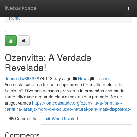
Home
livebackpage
Togg
navi
Home
1
Ozenvitta: A Verdade
Revelada!
donnaojfw696978
118 days ago
News
Discuss
Você está saber da forma o suplemento Ozenvitta realmente
funciona? Diversas pessoas procuram informações acerca de
sua efetividade e quando ele alcança o seus promete. Neste
artigo, vamos
https://fontedasaude.org/ozenvitta/a-formula-l-
carnitina-laranja-moro-e-a-solucao-natural-para-mais-disposicao/
Comments
Who Upvoted
Comments