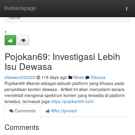
Home
livebackpage
Togg
navi
Home
1
Pojokan69: Investigasi Lebih
Isu Dewasa
ellaswcu032222
119 days ago
News
Discuss
Pojokan69 dikenal sebagai sebuah platform yang khusus pada
penyediaan konten dewasa . Artikel ini akan menyelami secara
mendetail mengenai spektrum konten yang tersedia di platform
tersebut, termasuk juga
https://pojokan69.com/
Comments
Who Upvoted
Comments