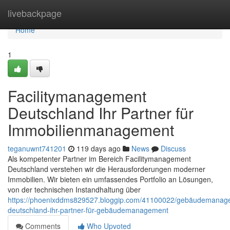
Home
livebackpage
Home
1
Facilitymanagement
Deutschland Ihr Partner für
Immobilienmanagement
teganuwnt741201
119 days ago
News
Discuss
Als kompetenter Partner im Bereich Facilitymanagement
Deutschland verstehen wir die Herausforderungen moderner
Immobilien. Wir bieten ein umfassendes Portfolio an Lösungen,
von der technischen Instandhaltung über
https://phoenixddms829527.bloggip.com/41100022/gebäudemanag
deutschland-ihr-partner-für-gebäudemanagement
Comments
Who Upvoted