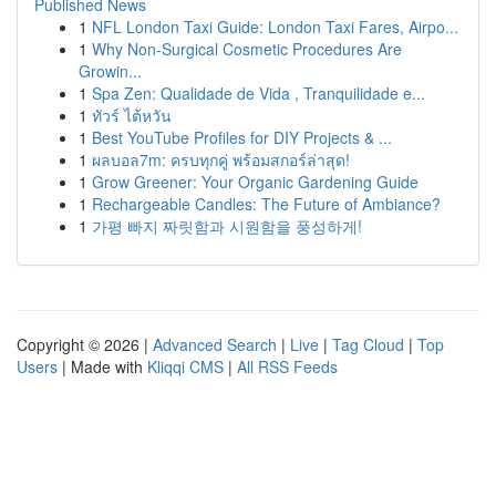
Published News
1
NFL London Taxi Guide: London Taxi Fares, Airpo...
1
Why Non-Surgical Cosmetic Procedures Are
Growin...
1
Spa Zen: Qualidade de Vida , Tranquilidade e...
1
ทัวร์ ไต้หวัน
1
Best YouTube Profiles for DIY Projects & ...
1
ผลบอล7m: ครบทุกคู่ พร้อมสกอร์ล่าสุด!
1
Grow Greener: Your Organic Gardening Guide
1
Rechargeable Candles: The Future of Ambiance?
1
가평 빠지 짜릿함과 시원함을 풍성하게!
Copyright © 2026 |
Advanced Search
|
Live
|
Tag Cloud
|
Top
Users
| Made with
Kliqqi CMS
|
All RSS Feeds