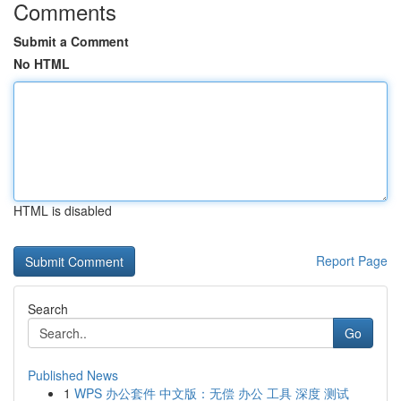
Comments
Submit a Comment
No HTML
HTML is disabled
Report Page
Search
Go
Published News
1
WPS 办公套件 中文版：无偿 办公 工具 深度 测试