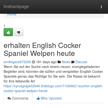
Home
livebackpage
Togg
navi
Home
1
erhalten English Cocker
Spaniel Welpen heute
emiliegscs975250
181 days ago
News
Discuss
Wenn Sie auf der Suche nach einem neuen, energiegeladenen
Begleiter sind, könnten die süßen und verspielten English Cocker
Spaniels genau das Richtige für Sie sein. Die Rasse ist bekannt
für ihre liebevolle Art
https://cyrusgvig402946.fireblogz.com/71069621/suchen-english-
cocker-spaniel-welpen-heute
Comments
Who Upvoted