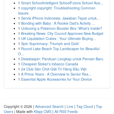
1
Smart SchoolIntelligent SchoolFuture School Aca...
1
copyright copyright: Troubleshooting Common
Issues
1
Servis iPhone Indonesia: Jawaban Tepat untuk...
1
Bonding with Baby : A Rookie Dad's Activity ...
1
Unboxing a Pokémon Booster Box: What's Inside?
1
Breaking News: City Council Approves New Budget
1
UK Liquidation Crates : Your Ultimate Buying...
1
Spin Supremacy: Triumph and Gold
1
Round Lake Beach Top Landscaper for Beautiful
O...
1
Dewataspin: Panduan Lengkap untuk Pemain Baru
1
Cheapest Stoker's tobacco Canada
1
24 Club Sân Chơi Giải Trí Hàng Đầu Việt
1
A Prime Years : A Overview to Senior Res...
1
Essential Apple Accessories for Your Device
Copyright © 2026 |
Advanced Search
|
Live
|
Tag Cloud
|
Top
Users
| Made with
Kliqqi CMS
|
All RSS Feeds