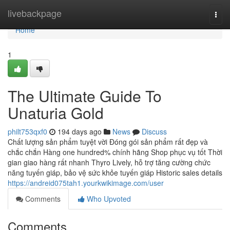
Home
livebackpage
Togg
navi
Home
1
The Ultimate Guide To
Unaturia Gold
philt753qxf0
194 days ago
News
Discuss
Chất lượng sản phẩm tuyệt vời Đóng gói sản phẩm rất đẹp và
chắc chắn Hàng one hundred% chính hãng Shop phục vụ tốt Thời
gian giao hàng rất nhanh Thyro Lively, hỗ trợ tăng cường chức
năng tuyến giáp, bảo vệ sức khỏe tuyến giáp Historic sales details
https://andreid075tah1.yourkwikimage.com/user
Comments
Who Upvoted
Comments