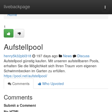
Home
livebackpage
Togg
navi
Home
1
Aufstellpool
henry5k32pbl318
197 days ago
News
Discuss
Aufstellpool günstig kaufen. Mit unseren aufstellbaren Pools,
erhalten Sie die Möglichkeit sich Ihren Traum vom eigenen
Schwimmbecken im Garten zu erfüllen.
https://pool.net/aufstellpool/
Comments
Who Upvoted
Comments
Submit a Comment
No HTML