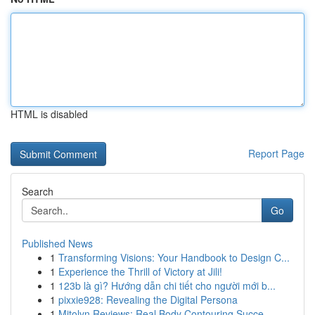
HTML is disabled
Report Page
Search
Go
Published News
1
Transforming Visions: Your Handbook to Design C...
1
Experience the Thrill of Victory at Jili!
1
123b là gì? Hướng dẫn chi tiết cho người mới b...
1
pixxie928: Revealing the Digital Persona
1
Mitolyn Reviews: Real Body Contouring Succe...