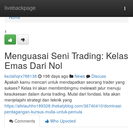
Home
livebackpage
Togg
navi
Home
1
Menguasai Seni Trading: Kelas
Emas Dari Nol
keziahqrx788138
198 days ago
News
Discuss
Apakah kamu mencari untuk mendapatkan seorang trader yang
sukses? Kelas ini akan membimbingmu melewati jalur menuju
kesuksesan dalam dunia trading. Mulai dari fondasi, kita akan
menjelajahi strategi dan teknik yang
https://aliviauhho189328.thekatyblog.com/36740410/dominasi-
perdagangan-kursus-mulia-untuk-pemula
Comments
Who Upvoted