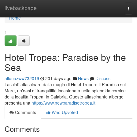
Home
livebackpage
Togg
navi
Home
1
Hotel Tropea: Paradise by the
Sea
allenazww732019
201 days ago
News
Discuss
Lasciati affascinare dalla magia di Hotel Tropea: Il Paradiso sul
Mare, un'oasi di tranquillità incastonata nella splendida cornice
della località Tropea, in Calabria. Questo affascinante albergo
presenta una
https://www.newparadisetropea.it
Comments
Who Upvoted
Comments