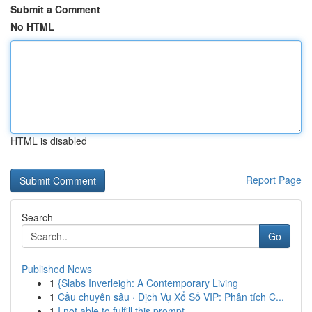
Submit a Comment
No HTML
HTML is disabled
Report Page
Search
Go
Published News
1
{Slabs Inverleigh: A Contemporary Living
1
Cầu chuyên sâu · Dịch Vụ Xổ Số VIP: Phân tích C...
1
I not able to fulfill this prompt.