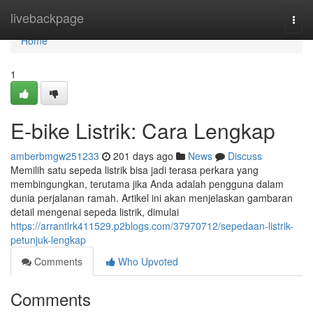
Home
livebackpage
Togg
navi
Home
1
E-bike Listrik: Cara Lengkap
amberbmgw251233
201 days ago
News
Discuss
Memilih satu sepeda listrik bisa jadi terasa perkara yang
membingungkan, terutama jika Anda adalah pengguna dalam
dunia perjalanan ramah. Artikel ini akan menjelaskan gambaran
detail mengenai sepeda listrik, dimulai
https://arrantlrk411529.p2blogs.com/37970712/sepedaan-listrik-
petunjuk-lengkap
Comments
Who Upvoted
Comments