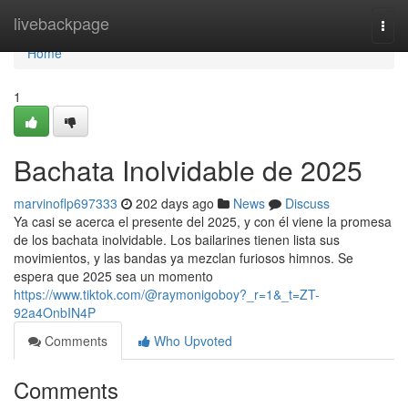
Home
livebackpage
Togg
navi
Home
1
Bachata Inolvidable de 2025
marvinoflp697333
202 days ago
News
Discuss
Ya casi se acerca el presente del 2025, y con él viene la promesa
de los bachata inolvidable. Los bailarines tienen lista sus
movimientos, y las bandas ya mezclan furiosos himnos. Se
espera que 2025 sea un momento
https://www.tiktok.com/@raymonigoboy?_r=1&_t=ZT-
92a4OnbIN4P
Comments
Who Upvoted
Comments