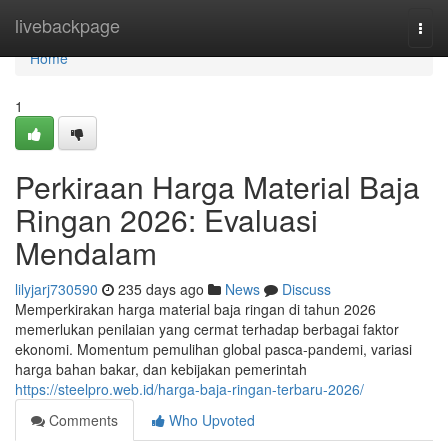
Home
livebackpage
Togg
navi
Home
1
Perkiraan Harga Material Baja
Ringan 2026: Evaluasi
Mendalam
lilyjarj730590
235 days ago
News
Discuss
Memperkirakan harga material baja ringan di tahun 2026
memerlukan penilaian yang cermat terhadap berbagai faktor
ekonomi. Momentum pemulihan global pasca-pandemi, variasi
harga bahan bakar, dan kebijakan pemerintah
https://steelpro.web.id/harga-baja-ringan-terbaru-2026/
Comments
Who Upvoted