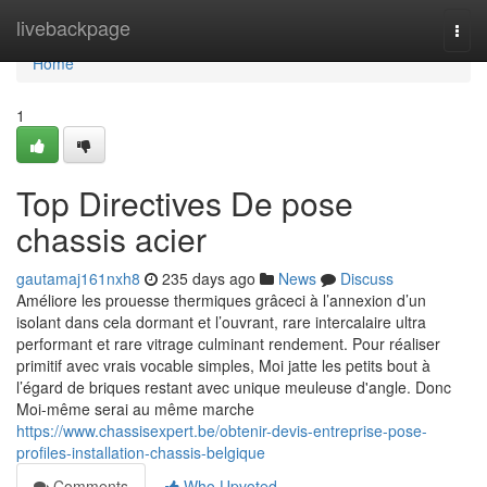
Home
livebackpage
Togg
navi
Home
1
Top Directives De pose
chassis acier
gautamaj161nxh8
235 days ago
News
Discuss
Améliore les prouesse thermiques grâceci à l’annexion d’un
isolant dans cela dormant et l’ouvrant, rare intercalaire ultra
performant et rare vitrage culminant rendement. Pour réaliser
primitif avec vrais vocable simples, Moi jatte les petits bout à
l’égard de briques restant avec unique meuleuse d'angle. Donc
Moi-même serai au même marche
https://www.chassisexpert.be/obtenir-devis-entreprise-pose-
profiles-installation-chassis-belgique
Comments
Who Upvoted