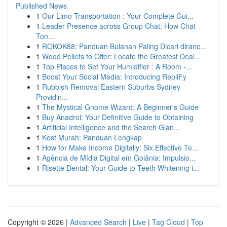
Published News
1
Our Limo Transportation : Your Complete Gui...
1
Leader Presence across Group Chat: How Chat
Ton...
1
ROKOK88: Panduan Bulanan Paling Dicari diranc...
1
Wood Pellets to Offer: Locate the Greatest Deal...
1
Top Places to Set Your Humidifier : A Room -...
1
Boost Your Social Media: Introducing RepliFy
1
Rubbish Removal Eastern Suburbs Sydney
Providin...
1
The Mystical Gnome Wizard: A Beginner's Guide
1
Buy Anadrol: Your Definitive Guide to Obtaining
1
Artificial Intelligence and the Search Gian...
1
Kost Murah: Panduan Lengkap
1
How for Make Income Digitally: Six Effective Te...
1
Agência de Mídia Digital em Goiânia: Impulsio...
1
Risette Dental: Your Guide to Teeth Whitening i...
Copyright © 2026 |
Advanced Search
|
Live
|
Tag Cloud
|
Top