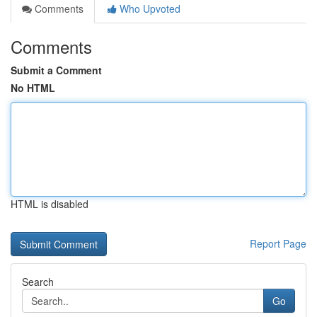
Comments
Who Upvoted
Comments
Submit a Comment
No HTML
HTML is disabled
Report Page
Search
Go