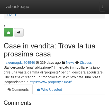
Home
livebackpage
Togg
navi
Home
1
Case in vendita: Trova la tua
prossima casa
haleemagdzi404540
239 days ago
News
Discuss
Stai cercando "una" abitazione? Il mercato immobiliare italiano
offre una vasta gamma di "proposte" per chi desidera acquistare.
Che tu stia cercando un "monolocale" in centro città, una "casa
indipendente" in
https://www.property.blue/it/
Comments
Who Upvoted
Comments