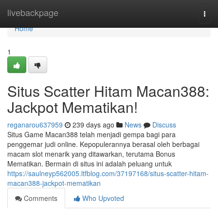
Home
livebackpage
Togg
navi
Home
1
Situs Scatter Hitam Macan388:
Jackpot Mematikan!
reganarou637959
239 days ago
News
Discuss
Situs Game Macan388 telah menjadi gempa bagi para
penggemar judi online. Kepopulerannya berasal oleh berbagai
macam slot menarik yang ditawarkan, terutama Bonus
Mematikan. Bermain di situs ini adalah peluang untuk
https://saulneyp562005.ltfblog.com/37197168/situs-scatter-hitam-
macan388-jackpot-mematikan
Comments
Who Upvoted