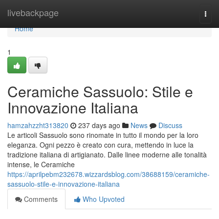
Home
livebackpage
Togg
navi
Home
1
Ceramiche Sassuolo: Stile e
Innovazione Italiana
hamzahzzht313820
237 days ago
News
Discuss
Le articoli Sassuolo sono rinomate in tutto il mondo per la loro
eleganza. Ogni pezzo è creato con cura, mettendo in luce la
tradizione italiana di artigianato. Dalle linee moderne alle tonalità
intense, le Ceramiche
https://aprilpebm232678.wizzardsblog.com/38688159/ceramiche-
sassuolo-stile-e-innovazione-italiana
Comments
Who Upvoted