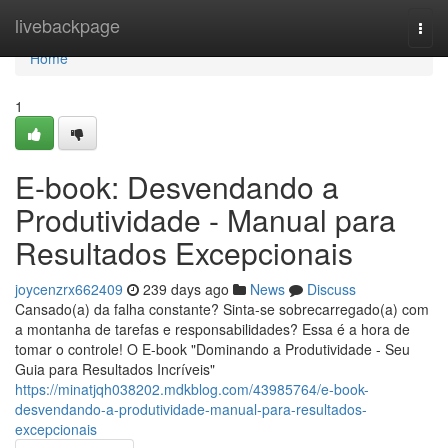
Home
livebackpage
Togg
navi
Home
1
E-book: Desvendando a
Produtividade - Manual para
Resultados Excepcionais
joycenzrx662409
239 days ago
News
Discuss
Cansado(a) da falha constante? Sinta-se sobrecarregado(a) com
a montanha de tarefas e responsabilidades? Essa é a hora de
tomar o controle! O E-book "Dominando a Produtividade - Seu
Guia para Resultados Incríveis"
https://minatjqh038202.mdkblog.com/43985764/e-book-
desvendando-a-produtividade-manual-para-resultados-
excepcionais