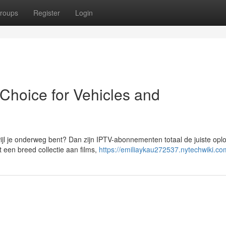
roups
Register
Login
hoice for Vehicles and
ijl je onderweg bent? Dan zijn IPTV-abonnementen totaal de juiste opl
 een breed collectie aan films,
https://emiliaykau272537.nytechwiki.co