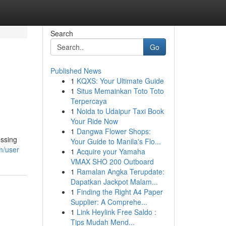
Search
Go
Published News
1
KQXS: Your Ultimate Guide
1
Situs Memainkan Toto Toto
Terpercaya
1
Noida to Udaipur Taxi Book
Your Ride Now
1
Dangwa Flower Shops:
ossing
Your Guide to Manila's Flo...
m/user
1
Acquire your Yamaha
VMAX SHO 200 Outboard
1
Ramalan Angka Terupdate:
Dapatkan Jackpot Malam...
1
Finding the Right A4 Paper
Supplier: A Comprehe...
1
Link Heylink Free Saldo :
Tips Mudah Mend...