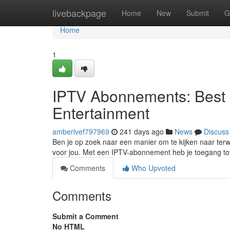
Home
livebackpage
Home
New
Submit
G
Home
1
IPTV Abonnements: Best C
Entertainment
amberlvef797969
241 days ago
News
Discuss
Ben je op zoek naar een manier om te kijken naar terw
voor jou. Met een IPTV-abonnement heb je toegang tot
Comments
Who Upvoted
Comments
Submit a Comment
No HTML