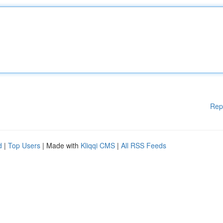
Rep
d
|
Top Users
| Made with
Kliqqi CMS
|
All RSS Feeds