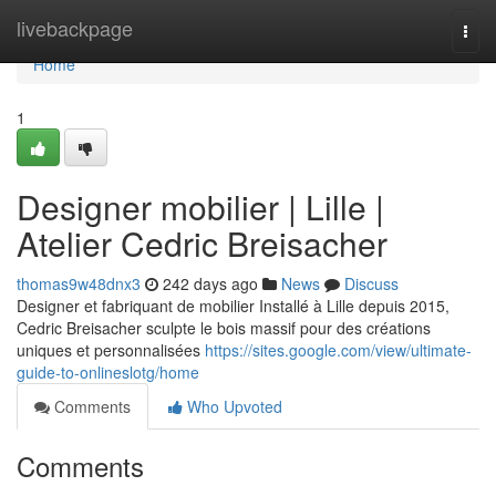
Home
livebackpage
Togg
navi
Home
1
Designer mobilier | Lille |
Atelier Cedric Breisacher
thomas9w48dnx3
242 days ago
News
Discuss
Designer et fabriquant de mobilier Installé à Lille depuis 2015,
Cedric Breisacher sculpte le bois massif pour des créations
uniques et personnalisées
https://sites.google.com/view/ultimate-
guide-to-onlineslotg/home
Comments
Who Upvoted
Comments