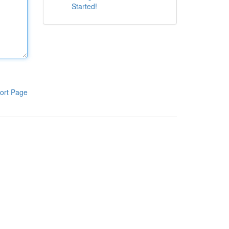
Started!
ort Page