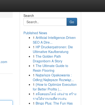
Search
Go
Published News
1
Artificial Intelligence-Driven
SEO A Dire...
1
HP Druckerpatronen: Die
Ultimative Kaufberatung
1
The Golden Path
Dragonborn A Story
or.com
1
The Ultimate Guide to
Resin Flooring
1
Najtańsze Opakowania :
Odkryj Najlepsze Rozwiąz...
1
{How to Optimize Execution
for Better Profits |...
1
สล็อตออนไลน์ เล่นง่าย สร้าง
รายได้จากเกมที่ควรเล่น
1
Bingo Plus: The Fun Has