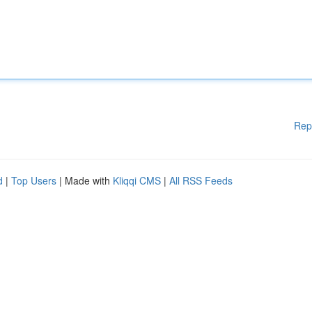
Rep
d
|
Top Users
| Made with
Kliqqi CMS
|
All RSS Feeds