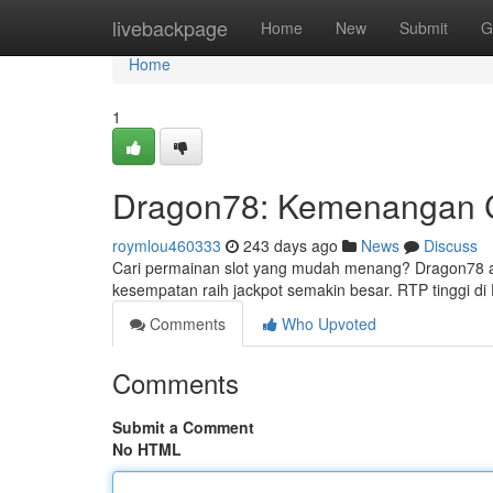
Home
livebackpage
Home
New
Submit
G
Home
1
Dragon78: Kemenangan C
roymlou460333
243 days ago
News
Discuss
Cari permainan slot yang mudah menang? Dragon78 ad
kesempatan raih jackpot semakin besar. RTP tinggi 
Comments
Who Upvoted
Comments
Submit a Comment
No HTML