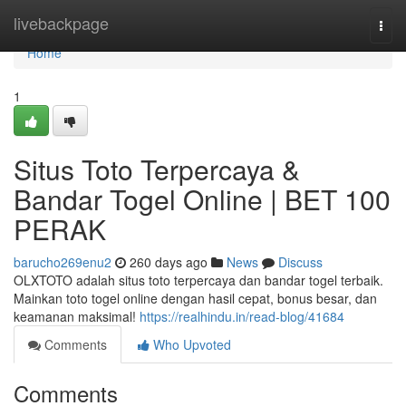
Home
livebackpage
Togg
navi
Home
1
Situs Toto Terpercaya &
Bandar Togel Online | BET 100
PERAK
barucho269enu2
260 days ago
News
Discuss
OLXTOTO adalah situs toto terpercaya dan bandar togel terbaik.
Mainkan toto togel online dengan hasil cepat, bonus besar, dan
keamanan maksimal!
https://realhindu.in/read-blog/41684
Comments
Who Upvoted
Comments