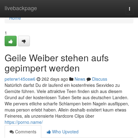
Home
livebackpage
Togg
navi
Home
1
Geile Weiber stehen aufs
gepimpert werden
peterw145osw6
262 days ago
News
Discuss
Natürlich darfst Du dir laufend ein kostenfreies Sexvideo zu
Gemüte führen. Viele attraktive Teen finden sich aus diesem
Grund auf der kostenlosen Tuben Seite aus deutschen Landen.
Wie pervers etliche scharfe Schlampen beim Nageln ausflippen,
muss person erlebt haben. Allein deshalb existiert kaum etwas
Feineres, als unzensierte Hardcore Clips über
https://porno.name/
Comments
Who Upvoted