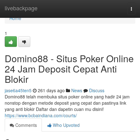
Home
livebackpage
Togg
navi
Home
1
Domino88 - Situs Poker Online
24 Jam Deposit Cepat Anti
Blokir
jase6a45ten5
261 days ago
News
Discuss
Domino88 telah membuka situs poker online yang hadir 24 jam
nonstop dengan metode deposit yang cepat dan pastinya link
yang anti blokir Daftar dan dapetin cuan mu disini!
https://www.bcbaindiana.com/courts/
Comments
Who Upvoted