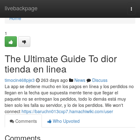
Home
livebackpage
Togg
navi
Home
1
The Ultimate Guide To dior
tienda en linea
timocin468pje3
263 days ago
News
Discuss
La app se detiene mucho en los pagos en línea y los perdidos no
llegan en la fecha que supuesta mente tiene que llegar el
paquete no se entregan los pedidos, todo lo demás está muy
bien solo les falla su servidor, y lo de los perdidos. We won't
connect
https://baruchn013cxp7.hamachiwiki.com/user
Comments
Who Upvoted
Comments