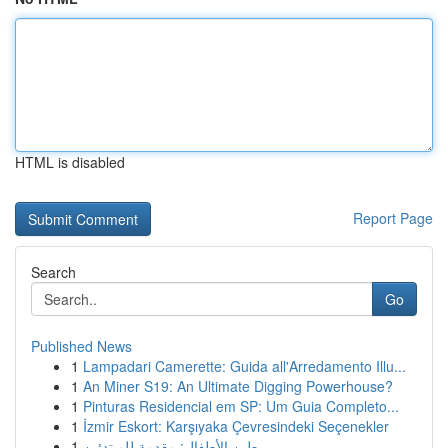
HTML is disabled
Report Page
Search
Go
Published News
1
Lampadari Camerette: Guida all'Arredamento Illu...
1
An Miner S19: An Ultimate Digging Powerhouse?
1
Pinturas Residencial em SP: Um Guia Completo...
1
İzmir Eskort: Karşıyaka Çevresindeki Seçenekler
1
طين الأطفال: مقدمة للمبتدئين