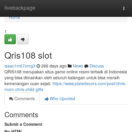
Home
livebackpage
Togg
navi
Home
1
Qris108 slot
isaac1m67omg3
266 days ago
News
Discuss
QRIS108 merupakan situs game online resmi terbaik di Indonesia
yang bisa dimainkan oleh seluruh kalangan untuk bisa meraih
kemenangan cuan sejati.
https://www.platedecors.com/post/chris-
mom-chris-child-gifts
Comments
Who Upvoted
Comments
Submit a Comment
No HTML