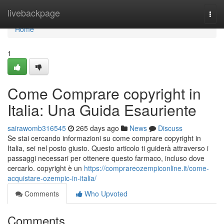
Home
livebackpage
Togg
navi
Home
1
Come Comprare copyright in
Italia: Una Guida Esauriente
sairawomb316545
265 days ago
News
Discuss
Se stai cercando informazioni su come comprare copyright in
Italia, sei nel posto giusto. Questo articolo ti guiderà attraverso i
passaggi necessari per ottenere questo farmaco, incluso dove
cercarlo. copyright è un
https://comprareozempiconline.it/come-
acquistare-ozempic-in-italia/
Comments
Who Upvoted
Comments