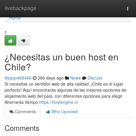
Home
livebackpage
Togg
navi
Home
1
¿Necesitas un buen host en
Chile?
lilyjsqv968466
266 days ago
News
Discuss
Si necesitas un servidor web de alta calidad, ¡Chile es el lugar
perfecto! Aquí encontrarás algunas de las mejores opciones de
alojamiento web del país, con diferentes opciones para elegir.
Ahorrarás tiempo
https://hostengine.cl
Comments
Who Upvoted
Comments