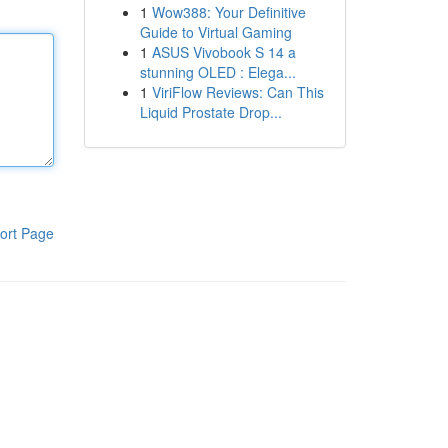
1
Wow388: Your Definitive
Guide to Virtual Gaming
1
ASUS Vivobook S 14 a
stunning OLED : Elega...
1
ViriFlow Reviews: Can This
Liquid Prostate Drop...
ort Page