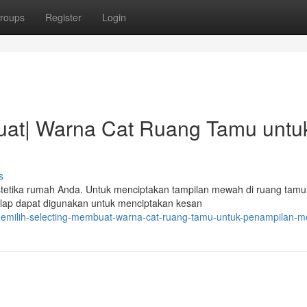
roups
Register
Login
uat| Warna Cat Ruang Tamu untu
s
stetika rumah Anda. Untuk menciptakan tampilan mewah di ruang tamu
gelap dapat digunakan untuk menciptakan kesan
memilih-selecting-membuat-warna-cat-ruang-tamu-untuk-penampilan-