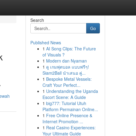
Search
Go
Published News
1
AI Song Clips: The Future
k
of Visuals ?
1
Modern dan Nyaman
1
ดู เกมฟุตบอล แบบฟรีๆ!
Siam2Ball นำเสนอ คู่...
1
Bespoke Metal Vessels:
,
Craft Your Perfect...
1
Understanding the Uganda
mewah
Escort Scene: A Guide
1
big777: Tutorial Utuh
Platform Permainan Online...
1
Free Online Presence &
Internet Promotion ...
1
Real Casino Experiences:
Your Ultimate Guide