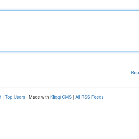
Rep
d
|
Top Users
| Made with
Kliqqi CMS
|
All RSS Feeds