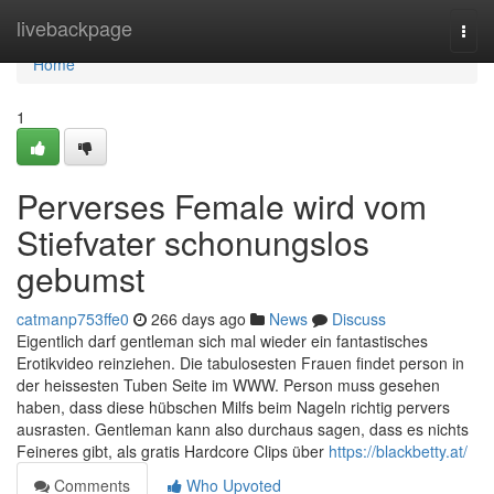
Home
livebackpage
Togg
navi
Home
1
Perverses Female wird vom
Stiefvater schonungslos
gebumst
catmanp753ffe0
266 days ago
News
Discuss
Eigentlich darf gentleman sich mal wieder ein fantastisches
Erotikvideo reinziehen. Die tabulosesten Frauen findet person in
der heissesten Tuben Seite im WWW. Person muss gesehen
haben, dass diese hübschen Milfs beim Nageln richtig pervers
ausrasten. Gentleman kann also durchaus sagen, dass es nichts
Feineres gibt, als gratis Hardcore Clips über
https://blackbetty.at/
Comments
Who Upvoted