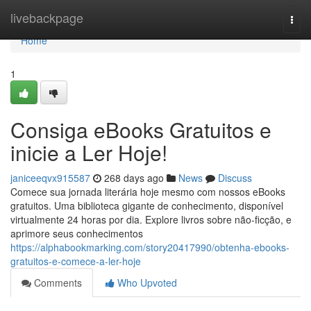
Home
livebackpage
Togg
navi
Home
1
Consiga eBooks Gratuitos e
inicie a Ler Hoje!
janiceeqvx915587
268 days ago
News
Discuss
Comece sua jornada literária hoje mesmo com nossos eBooks
gratuitos. Uma biblioteca gigante de conhecimento, disponível
virtualmente 24 horas por dia. Explore livros sobre não-ficção, e
aprimore seus conhecimentos
https://alphabookmarking.com/story20417990/obtenha-ebooks-
gratuitos-e-comece-a-ler-hoje
Comments
Who Upvoted