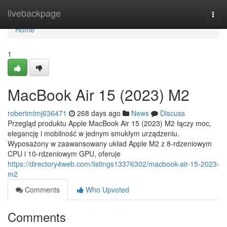
Home
livebackpage
Togg
navi
Home
1
MacBook Air 15 (2023) M2
robertmtmj636471
268 days ago
News
Discuss
Przegląd produktu Apple MacBook Air 15 (2023) M2 łączy moc,
elegancję i mobilność w jednym smukłym urządzeniu.
Wyposażony w zaawansowany układ Apple M2 z 8-rdzeniowym
CPU i 10-rdzeniowym GPU, oferuje
https://directory4web.com/listings13376302/macbook-air-15-2023-
m2
Comments
Who Upvoted
Comments