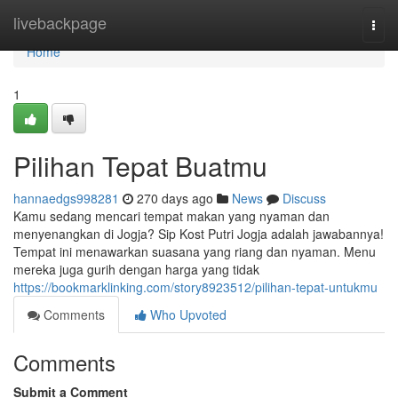
Home
livebackpage
Togg
navi
Home
1
Pilihan Tepat Buatmu
hannaedgs998281
270 days ago
News
Discuss
Kamu sedang mencari tempat makan yang nyaman dan
menyenangkan di Jogja? Sip Kost Putri Jogja adalah jawabannya!
Tempat ini menawarkan suasana yang riang dan nyaman. Menu
mereka juga gurih dengan harga yang tidak
https://bookmarklinking.com/story8923512/pilihan-tepat-untukmu
Comments
Who Upvoted
Comments
Submit a Comment