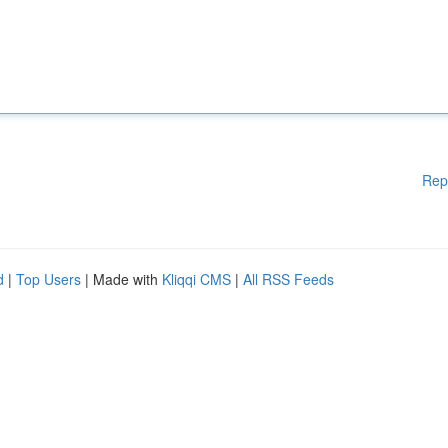
Rep
d
|
Top Users
| Made with
Kliqqi CMS
|
All RSS Feeds