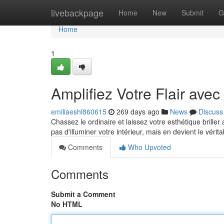
Home
livebackpage
Home
New
Submit
G
Home
1
Amplifiez Votre Flair ave
emiliaeshl860615
269 days ago
News
Discuss
Chassez le ordinaire et laissez votre esthétique brille
pas d'illuminer votre intérieur, mais en devient le vérit
Comments
Who Upvoted
Comments
Submit a Comment
No HTML