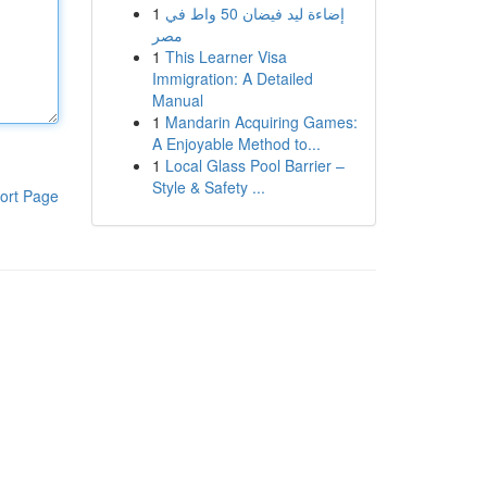
1
إضاءة ليد فيضان 50 واط في
مصر
1
This Learner Visa
Immigration: A Detailed
Manual
1
Mandarin Acquiring Games:
A Enjoyable Method to...
1
Local Glass Pool Barrier –
Style & Safety ...
ort Page