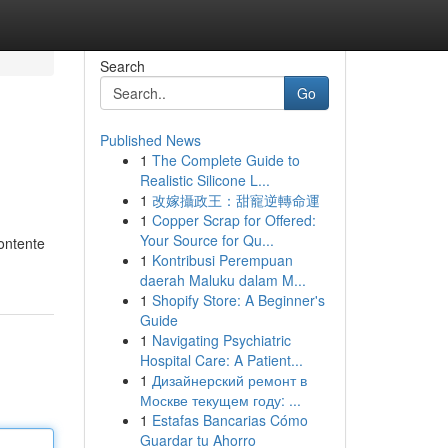
Search
Go
Published News
1
The Complete Guide to
Realistic Silicone L...
1
改嫁攝政王：甜寵逆轉命運
1
Copper Scrap for Offered:
Your Source for Qu...
contente
1
Kontribusi Perempuan
daerah Maluku dalam M...
1
Shopify Store: A Beginner's
Guide
1
Navigating Psychiatric
Hospital Care: A Patient...
1
Дизайнерский ремонт в
Москве текущем году: ...
1
Estafas Bancarias Cómo
Guardar tu Ahorro