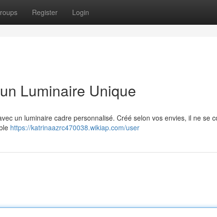
roups
Register
Login
c un Luminaire Unique
r avec un luminaire cadre personnalisé. Créé selon vos envies, il ne se 
able
https://katrinaazrc470038.wikiap.com/user