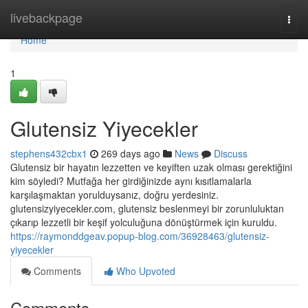
Home
livebackpage
Togg
navi
Home
1
Glutensiz Yiyecekler
stephens432cbx1
269 days ago
News
Discuss
Glutensiz bir hayatın lezzetten ve keyiften uzak olması gerektiğini
kim söyledi? Mutfağa her girdiğinizde aynı kısıtlamalarla
karşılaşmaktan yorulduysanız, doğru yerdesiniz.
glutensizyiyecekler.com, glutensiz beslenmeyi bir zorunluluktan
çıkarıp lezzetli bir keşif yolculuğuna dönüştürmek için kuruldu.
https://raymonddgeav.popup-blog.com/36928463/glutensiz-
yiyecekler
Comments
Who Upvoted
Comments