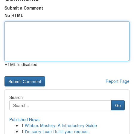
Submit a Comment
No HTML
HTML is disabled
Report Page
Search
Go
Published News
1
Winbox Mastery: A Introductory Guide
1
I'm sorry I can't fulfill your request.