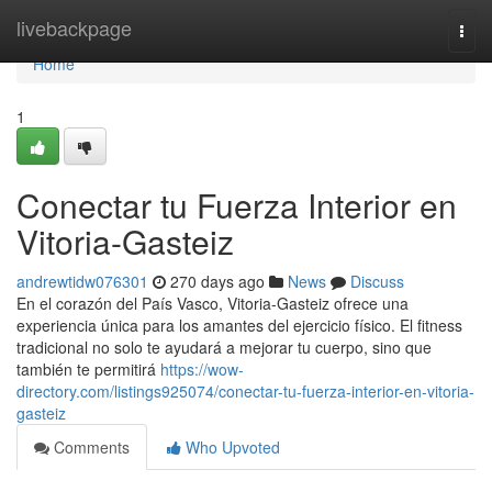
Home
livebackpage
Togg
navi
Home
1
Conectar tu Fuerza Interior en
Vitoria-Gasteiz
andrewtidw076301
270 days ago
News
Discuss
En el corazón del País Vasco, Vitoria-Gasteiz ofrece una
experiencia única para los amantes del ejercicio físico. El fitness
tradicional no solo te ayudará a mejorar tu cuerpo, sino que
también te permitirá
https://wow-
directory.com/listings925074/conectar-tu-fuerza-interior-en-vitoria-
gasteiz
Comments
Who Upvoted